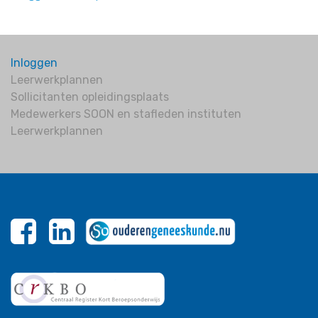
Inloggen
Leerwerkplannen
Sollicitanten opleidingsplaats
Medewerkers SOON en stafleden instituten
Leerwerkplannen