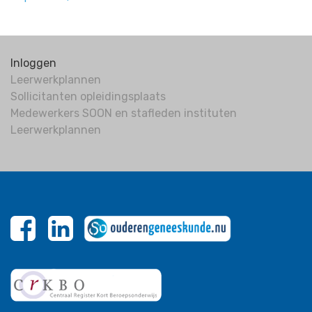
Inloggen
Leerwerkplannen
Sollicitanten opleidingsplaats
Medewerkers SOON en stafleden instituten
Leerwerkplannen