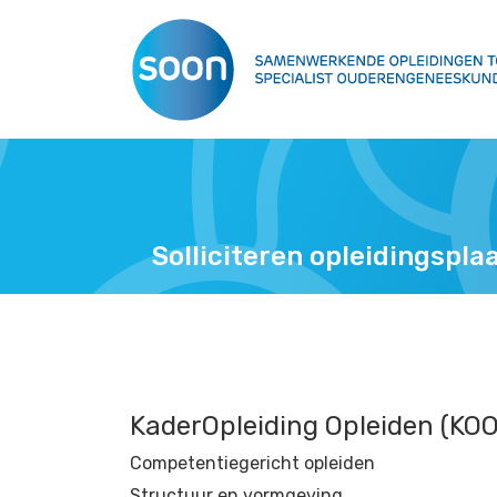
Solliciteren opleidingspla
KaderOpleiding Opleiden (KOO
Competentiegericht opleiden
Structuur en vormgeving