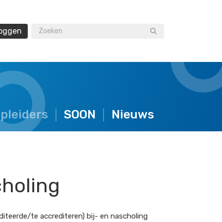
loggen
opleiders
SOON
Nieuws
choling
iteerde/te accrediteren) bij- en nascholing