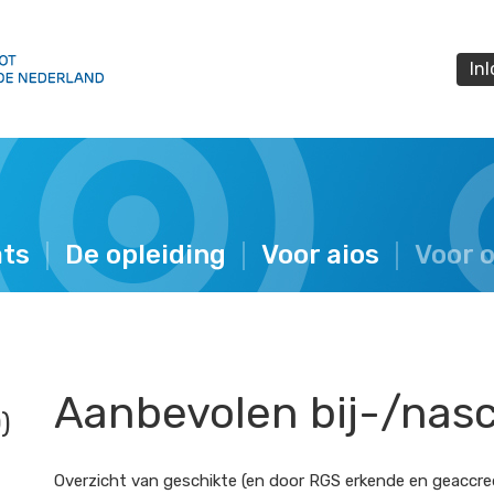
In
ats
De opleiding
Voor aios
Voor 
Aanbevolen bij-/nas
)
Overzicht van geschikte (en door RGS erkende en geaccred