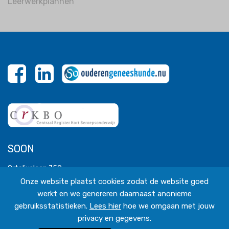
Leerwerkplannen
SOON
Orteliuslaan 750
3528 BB Utrecht
Onze website plaatst cookies zodat de website goed
T 030 - 227 19 50
werkt en we genereren daarnaast anonieme
M 06 - 2699 3117
secretariaat@soon.nl
gebruiksstatistieken.
Lees hier
hoe we omgaan met jouw
privacy en gegevens.