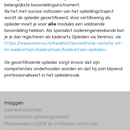
belangrijkste beoordelingsinstrument.
Na het met succes voltooien van het opleidingstraject
wordt de opleider gecertificeerd. Voor certificering als
opleider moet je voor
alle
modules een voldoende
beoordeling hebben. Als specialist ouderengeneeskunde kun
je je dan registreren als kaderarts Opleiden via Verenso, zie
https://www.verenso.nl/kwaliteit/accreditatie-visitatie-eif-
en-kaderartsen/kaderartsen/kaderartsen-opleiden
.
De gecertificeerde opleider zorgt ervoor dat zijn
competenties onderhouden worden en dat hij zich blijvend
professionaliseert in het opleidersvak.
Inloggen
Leerwerkplannen
Sollicitanten opleidingsplaats
Medewerkers SOON en stafleden instituten