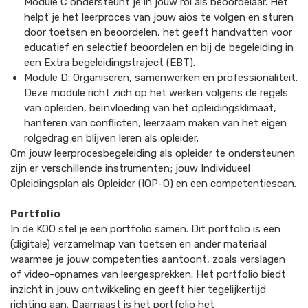
Module C ondersteunt je in jouw rol als beoordelaar. Het
helpt je het leerproces van jouw aios te volgen en sturen
door toetsen en beoordelen, het geeft handvatten voor
educatief en selectief beoordelen en bij de begeleiding in
een Extra begeleidingstraject (EBT).
Module D: Organiseren, samenwerken en professionaliteit.
Deze module richt zich op het werken volgens de regels
van opleiden, beïnvloeding van het opleidingsklimaat,
hanteren van conflicten, leerzaam maken van het eigen
rolgedrag en blijven leren als opleider.
Om jouw leerprocesbegeleiding als opleider te ondersteunen
zijn er verschillende instrumenten; jouw Individueel
Opleidingsplan als Opleider (IOP-O) en een competentiescan.
Portfolio
In de KOO stel je een portfolio samen. Dit portfolio is een
(digitale) verzamelmap van toetsen en ander materiaal
waarmee je jouw competenties aantoont, zoals verslagen
of video-opnames van leergesprekken. Het portfolio biedt
inzicht in jouw ontwikkeling en geeft hier tegelijkertijd
richting aan. Daarnaast is het portfolio het