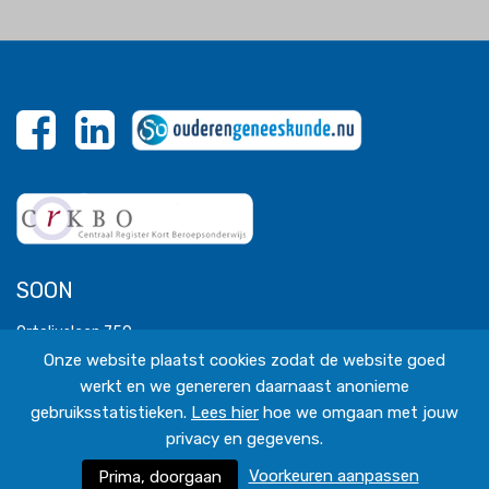
SOON
Orteliuslaan 750
3528 BB Utrecht
Onze website plaatst cookies zodat de website goed
T 030 - 227 19 50
werkt en we genereren daarnaast anonieme
M 06 - 2699 3117
secretariaat@soon.nl
gebruiksstatistieken.
Lees hier
hoe we omgaan met jouw
privacy en gegevens.
Voorkeuren aanpassen
Prima, doorgaan